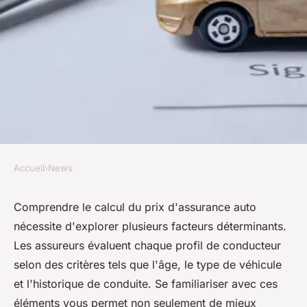
Accueil
›
News
NEWS
Comprendre le calcul prix
Comprendre le calcul du prix d'assurance auto
nécessite d'explorer plusieurs facteurs déterminants.
assurance auto : facteurs clés à
Les assureurs évaluent chaque profil de conducteur
connaître
selon des critères tels que l'âge, le type de véhicule
et l'historique de conduite. Se familiariser avec ces
Clara
•
6 novembre 2024
•
9 min de lecture
éléments vous permet non seulement de mieux