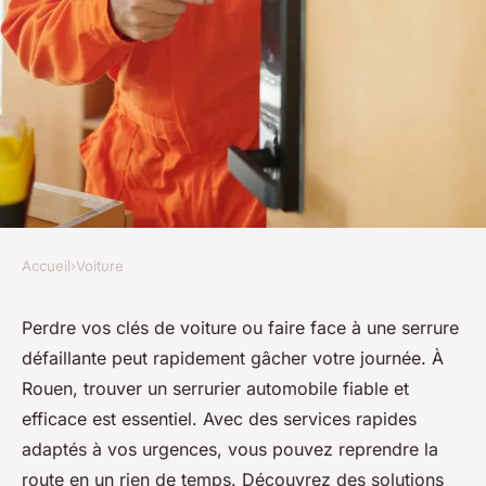
Accueil
›
Voiture
VOITURE
Serrurier automobile rouen :
Perdre vos clés de voiture ou faire face à une serrure
défaillante peut rapidement gâcher votre journée. À
votre solution rapide et
Rouen, trouver un serrurier automobile fiable et
efficace
efficace est essentiel. Avec des services rapides
adaptés à vos urgences, vous pouvez reprendre la
Chloé
•
28 octobre 2024
•
6 min de lecture
route en un rien de temps. Découvrez des solutions