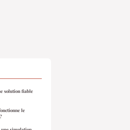
e solution fiable
onctionne le
?
r une simulation