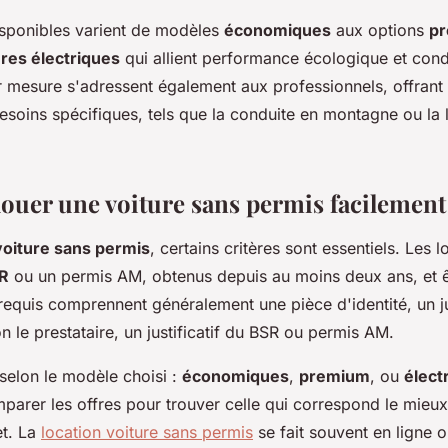
isponibles varient de modèles
économiques
aux options
p
ures électriques
qui allient performance écologique et condu
r mesure s'adressent également aux professionnels, offrant
soins spécifiques, tels que la conduite en montagne ou la l
uer une voiture sans permis facilement
voiture sans permis
, certains critères sont essentiels. Les 
R
ou un permis AM, obtenus depuis au moins deux ans, et ê
equis comprennent généralement une pièce d'identité, un jus
on le prestataire, un justificatif du BSR ou permis AM.
 selon le modèle choisi :
économiques
,
premium
, ou
élect
mparer les offres pour trouver celle qui correspond le mieu
et. La
location voiture sans permis
se fait souvent en ligne 