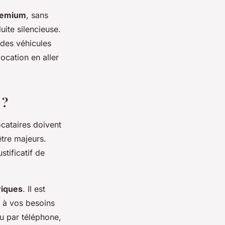
remium
, sans
ite silencieuse.
 des véhicules
ocation en aller
 ?
locataires doivent
tre majeurs.
tificatif de
riques
. Il est
x à vos besoins
ou par téléphone,