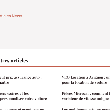
articles News
res articles
ul prix assurance auto :
VEO Location à Avignon : un
naître
pour la location de voiture
accessoires et les
Pièces Microcar : comment f
personnaliser votre voiture
variateur de vitesse unique 
les voyages et aventures en
Les meilleures astuces pou