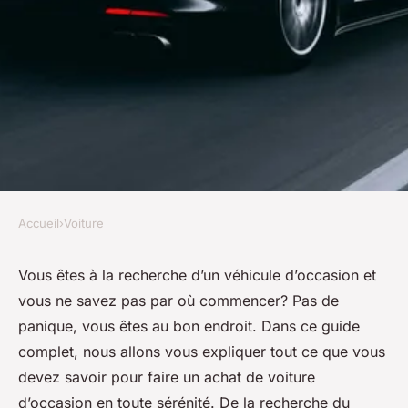
Accueil
›
Voiture
VOITURE
Le guide ultime pour acheter
Vous êtes à la recherche d’un véhicule d’occasion et
vous ne savez pas par où commencer? Pas de
une voiture d'occasion
panique, vous êtes au bon endroit. Dans ce guide
complet, nous allons vous expliquer tout ce que vous
Chloé
•
27 novembre 2023
•
6 min de lecture
devez savoir pour faire un achat de voiture
d’occasion en toute sérénité. De la recherche du