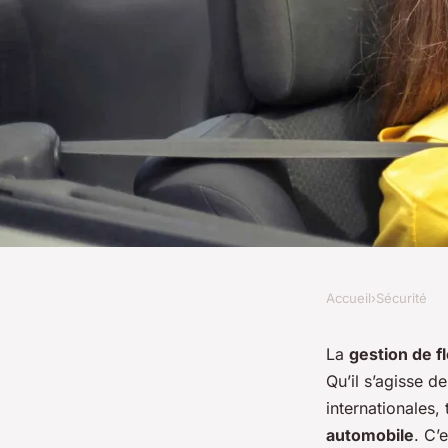
Accueil
›
Sécurité
SÉCURITÉ
Les systèmes de gest
La
gestion de fl
Qu’il s’agisse d
une meilleure sécurit
internationales,
automobile
. C’