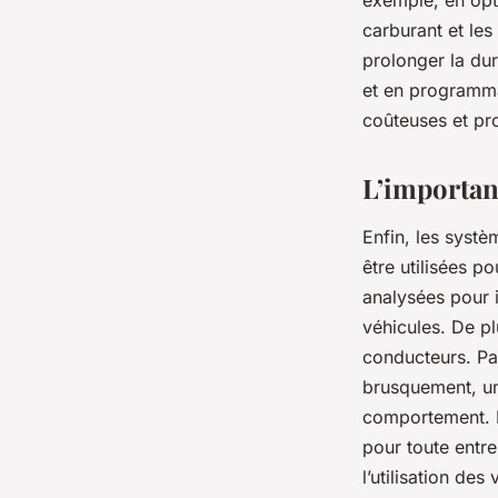
exemple, en opti
carburant et les
prolonger la dur
et en programman
coûteuses et pro
L’importanc
Enfin, les systè
être utilisées p
analysées pour i
véhicules. De pl
conducteurs. Pa
brusquement, un
comportement. E
pour toute entre
l’utilisation des