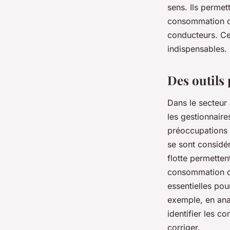
véhicules commerci
sens. Ils permet
consommation de 
conducteurs. Cet
Alexandre
•
6 janvier 2024
•
5 min de lecture
indispensables.
Des outils 
Dans le secteur 
les gestionnaire
préoccupations c
se sont considé
flotte permetten
consommation de
essentielles pou
exemple, en ana
identifier les 
corriger.