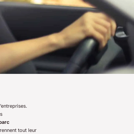
entreprises.
és
parc
ennent tout leur