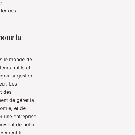
er
pter ces
pour la
ns le monde de
eurs outils et
grer la gestion
eur. Les
nt des
ment de gérer la
nomie, et de
r une entreprise
convient de noter
tivement la