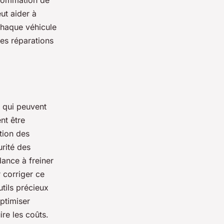
onsommation de
ut aider à
 chaque véhicule
des réparations
s qui peuvent
nt être
tion des
urité des
ance à freiner
 corriger ce
tils précieux
optimiser
ire les coûts.