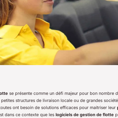
ion de flotte pour
otte
se présente comme un défi majeur pour bon nombre d’
e petites structures de livraison locale ou de grandes sociét
é et efficacité des
 toutes ont besoin de solutions efficaces pour maitriser leur
est dans ce contexte que les
logiciels de gestion de flotte
pr